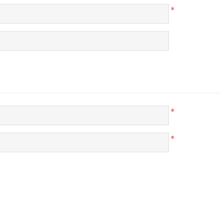
*
*
*