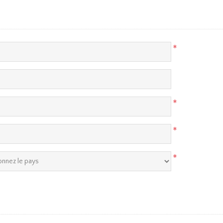
*
*
*
*