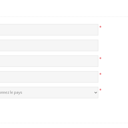
*
*
*
*