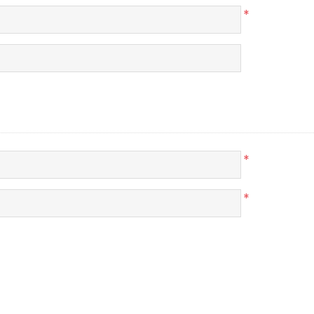
*
*
*